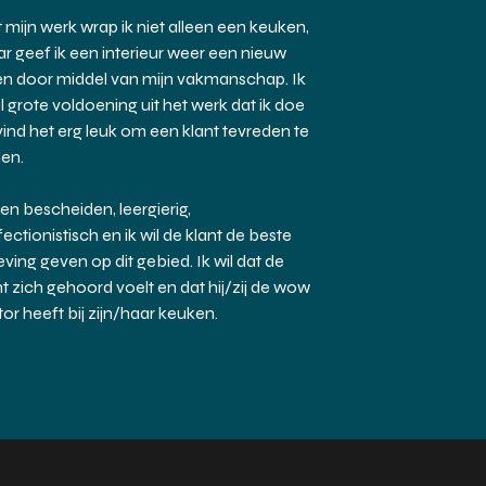
 mijn werk wrap ik niet alleen een keuken,
r geef ik een interieur weer een nieuw
en door middel van mijn vakmanschap. Ik
l grote voldoening uit het werk dat ik doe
vind het erg leuk om een klant tevreden te
len.
ben bescheiden, leergierig,
fectionistisch en ik wil de klant de beste
eving geven op dit gebied. Ik wil dat de
nt zich gehoord voelt en dat hij/zij de wow
tor heeft bij zijn/haar keuken.
MEER OVER MIJ