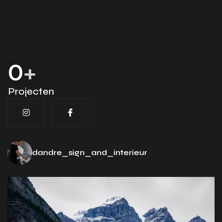
Vertrouwen omgezet
in resultaat
150
+
Projecten
dandre_sign_and_interieur